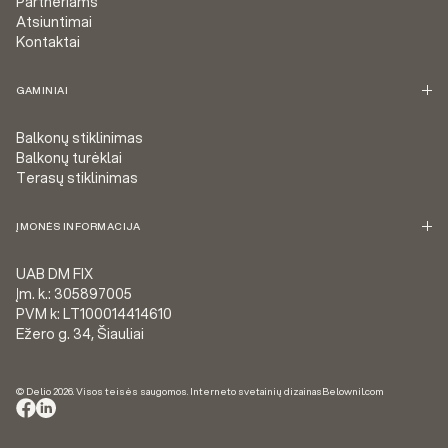
Partneriams
Atsiuntimai
Kontaktai
GAMINIAI
Balkonų stiklinimas
Balkonų turėklai
Terasų stiklinimas
ĮMONĖS INFORMACIJA
UAB DM FIX
Įm. k.: 305897005
PVM k: LT100014414610
Ežero g. 34, Šiauliai
© Delio 2026. Visos teisės saugomos. Interneto svetainių dizainas
Belownil.com