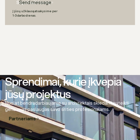
Siųsti užklausą
Į jūsų užklausą atsakysime per
1-3 darbo dienas.
Sprendimai, kurie įkvepia
jūsų projektus
Nuolat bendradarbiaujame su architektais skiedami suteikti
geriausias paslaugas savo srities profesionalams.
Partneriams