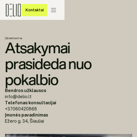
Kontaktai
Kontaktai
KONTAKTAI
Atsakymai
prasideda nuo
pokalbio
Bendros užklausos
info@delio.lt
Telefonas konsultacijai
+37060420868
Įmonės pavadinimas
Ežero g. 34, Šiauliai