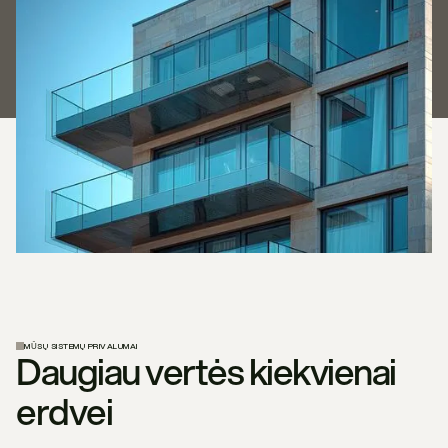
MŪSŲ SISTEMŲ PRIVALUMAI
Daugiau vertės kiekvienai
erdvei