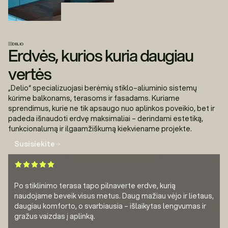
DELIO
Erdvės, kurios kuria daugiau
vertės
„Delio“ specializuojasi berėmių stiklo–aliuminio sistemų
kūrime balkonams, terasoms ir fasadams. Kuriame
sprendimus, kurie ne tik apsaugo nuo aplinkos poveikio, bet ir
padeda išnaudoti erdvę maksimaliai – derindami estetiką,
funkcionalumą ir ilgaamžiškumą kiekviename projekte.
Susisiekite
Po stiklinimo terasa tapo pilnaverte erdve, kurią
naudojame beveik visus metus. Daug mažiau vėjo ir lietaus,
daugiau komforto, o svarbiausia – išlaikytas lengvumas ir
gražus vaizdas į aplinką.