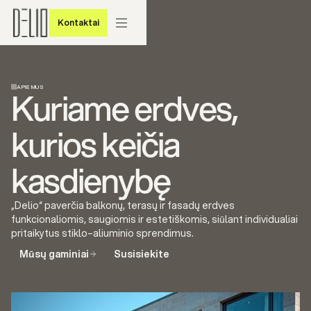
Kontaktai
Kontaktai
APIE MUS
Kuriame erdves,
kurios keičia
kasdienybę
„Delio“ paverčia balkonų, terasų ir fasadų erdves
funkcionaliomis, saugiomis ir estetiškomis, siūlant individualiai
pritaikytus stiklo–aliuminio sprendimus.
Mūsų gaminiai
Susisiekite